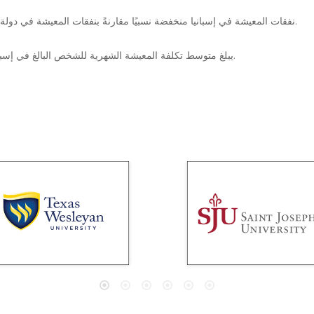
نفقات المعيشة في إسبانيا منخفضة نسبيًا مقارنةً بنفقات المعيشة في دولة أوروبية أخرى.
يبلغ متوسط تكلفة المعيشة الشهرية للشخص البالغ في إسبانيا 850 دولارًا.